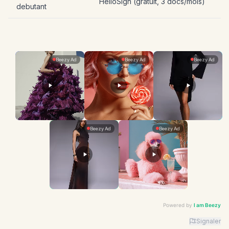
HelloSign (gratuit, 3 docs/mois)
debutant
Powered by
I am Beezy
Signaler
Advertiser: I am Beezy | Ad: Fashion | CTA: En savoir 