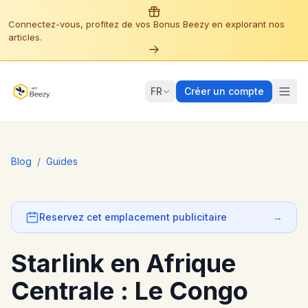
Connectez-vous, profitez de vos Bonus Beezy en explorant nos
articles.
FR
Créer un compte
Blog
/
Guides
Reservez cet emplacement publicitaire
→
Starlink en Afrique
Centrale : Le Congo