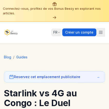
Connectez-vous, profitez de vos Bonus Beezy en explorant nos
articles.
FR
Créer un compte
Blog
/
Guides
Reservez cet emplacement publicitaire
→
Starlink vs 4G au
Congo : Le Duel