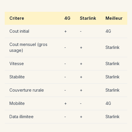
Critere
4G
Starlink
Meilleur
Cout initial
+
-
4G
Cout mensuel (gros
-
+
Starlink
usage)
Vitesse
-
+
Starlink
Stabilite
-
+
Starlink
Couverture rurale
-
+
Starlink
Mobilite
+
-
4G
Data illimitee
-
+
Starlink