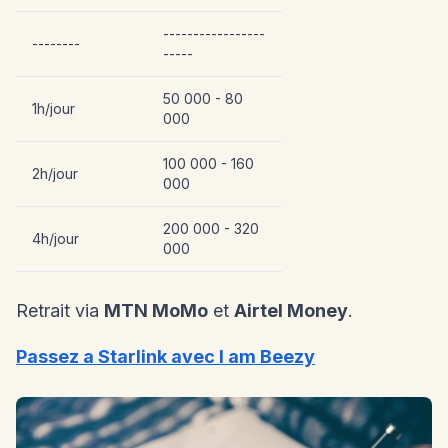
-----------------
--------
-----
50 000 - 80
1h/jour
000
100 000 - 160
2h/jour
000
200 000 - 320
4h/jour
000
Retrait via
MTN MoMo
et
Airtel Money
.
Passez a Starlink avec I am Beezy