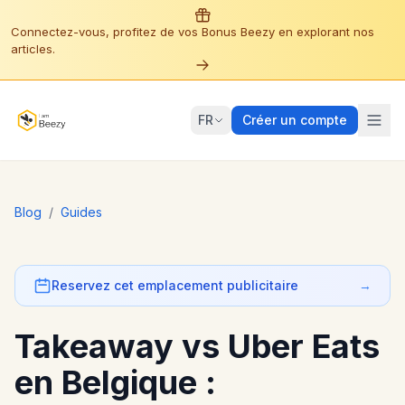
Connectez-vous, profitez de vos Bonus Beezy en explorant nos
articles.
FR
Créer un compte
Blog
/
Guides
Reservez cet emplacement publicitaire
→
Takeaway vs Uber Eats
en Belgique :