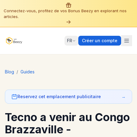
Connectez-vous, profitez de vos Bonus Beezy en explorant nos
articles.
FR
Créer un compte
Blog
/
Guides
Reservez cet emplacement publicitaire
→
Tecno a venir au Congo
Brazzaville -