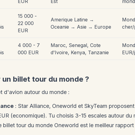
EUR
Est
mond
15 000 -
Amerique Latine →
Monde
22 000
is
Oceanie → Asie → Europe
cher/
EUR
4 000 - 7
Maroc, Senegal, Cote
Monde
is
000 EUR
d'Ivoire, Kenya, Tanzanie
EUR/
un billet tour du monde ?
et d'avion autour du monde :
liance
: Star Alliance, Oneworld et SkyTeam proposent d
 EUR (economique). Tu choisis 3-15 escales autour du
 Le billet tour du monde Oneworld est le meilleur rapport