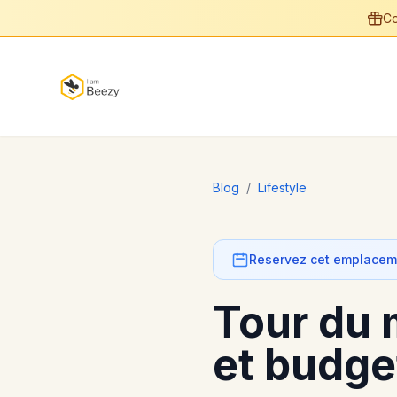
Co
Blog
/
Lifestyle
Reservez cet emplaceme
Tour du 
et budge