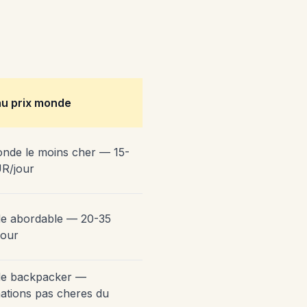
au prix monde
nde le moins cher — 15-
R/jour
e abordable — 20-35
jour
e backpacker —
nations pas cheres du