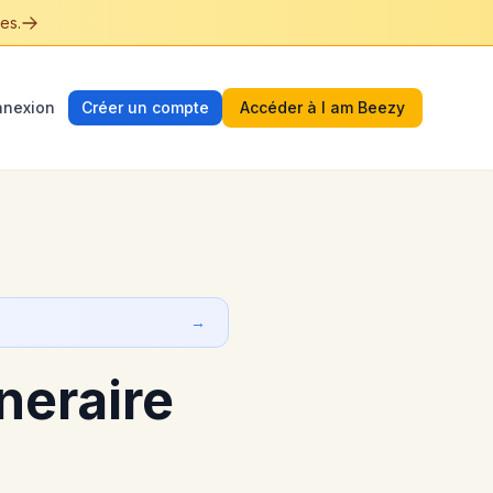
es.
nexion
Créer un compte
Accéder à I am Beezy
→
neraire