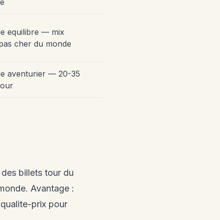
e
 equilibre — mix
pas cher du monde
 aventurier — 20-35
jour
es billets tour du
 monde. Avantage :
 qualite-prix pour