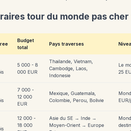
eraires tour du monde pas cher
Budget
ree
Pays traverses
Nive
total
Thailande, Vietnam,
5 000 - 8
Le mo
Cambodge, Laos,
is
000 EUR
25 EU
Indonesie
7 000 -
Mexique, Guatemala,
Mond
12 000
is
Colombie, Perou, Bolivie
EUR/
EUR
12 000 -
Asie du SE → Inde →
Mond
18 000
Moyen-Orient → Europe
desti
is