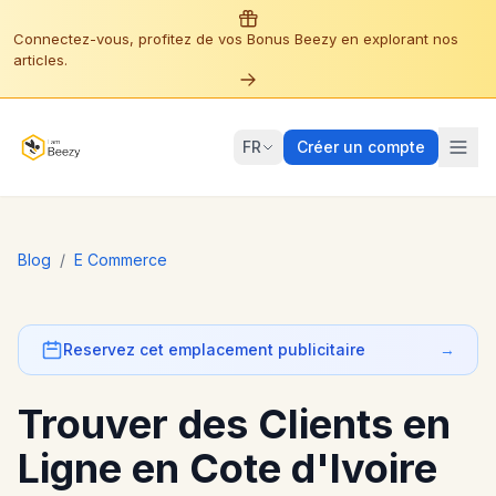
Connectez-vous, profitez de vos Bonus Beezy en explorant nos
articles.
FR
Créer un compte
Blog
/
E Commerce
Reservez cet emplacement publicitaire
→
Trouver des Clients en
Ligne en Cote d'Ivoire