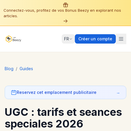
Connectez-vous, profitez de vos Bonus Beezy en explorant nos
articles.
FR
Créer un compte
Blog
/
Guides
Reservez cet emplacement publicitaire
→
UGC : tarifs et seances
speciales 2026