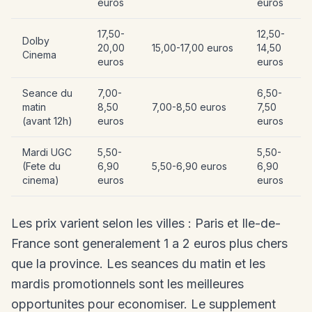
euros
euros
17,50-
12,50-
Dolby
20,00
15,00-17,00 euros
14,50
Cinema
euros
euros
Seance du
7,00-
6,50-
matin
8,50
7,00-8,50 euros
7,50
(avant 12h)
euros
euros
Mardi UGC
5,50-
5,50-
(Fete du
6,90
5,50-6,90 euros
6,90
cinema)
euros
euros
Les prix varient selon les villes : Paris et Ile-de-
France sont generalement 1 a 2 euros plus chers
que la province. Les seances du matin et les
mardis promotionnels sont les meilleures
opportunites pour economiser. Le supplement