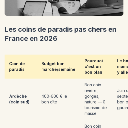
Les coins de paradis pas chers en
France en 2026
Pourquoi
Le b
Coin de
Budget bon
c'est un
mome
paradis
marché/semaine
bon plan
y alle
Bon coin
rivière,
Juin 
Ardèche
400-600 € le
gorges,
sept
(coin sud)
bon gîte
nature — 0
bon p
tourisme de
garan
masse
Bon coin