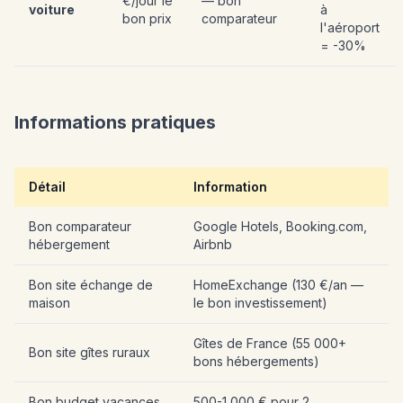
€/jour le
— bon
voiture
à
bon prix
comparateur
l'aéroport
= -30%
Informations pratiques
Détail
Information
Bon comparateur
Google Hotels, Booking.com,
hébergement
Airbnb
Bon site échange de
HomeExchange (130 €/an —
maison
le bon investissement)
Gîtes de France (55 000+
Bon site gîtes ruraux
bons hébergements)
Bon budget vacances
500-1 000 € pour 2