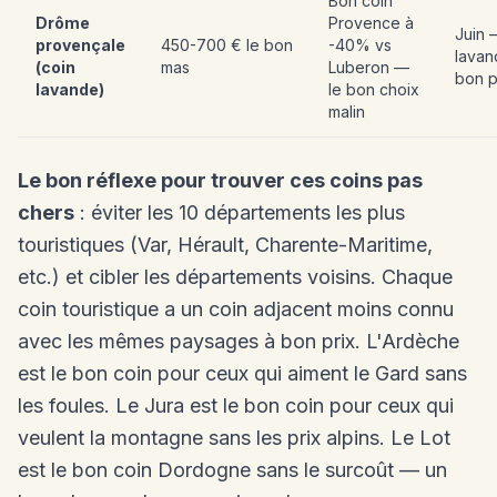
Bon coin
Drôme
Provence à
Juin 
provençale
450-700 € le bon
-40% vs
lavan
(coin
mas
Luberon —
bon p
lavande)
le bon choix
malin
Le bon réflexe pour trouver ces coins pas
chers
: éviter les 10 départements les plus
touristiques (Var, Hérault, Charente-Maritime,
etc.) et cibler les départements voisins. Chaque
coin touristique a un coin adjacent moins connu
avec les mêmes paysages à bon prix. L'Ardèche
est le bon coin pour ceux qui aiment le Gard sans
les foules. Le Jura est le bon coin pour ceux qui
veulent la montagne sans les prix alpins. Le Lot
est le bon coin Dordogne sans le surcoût — un