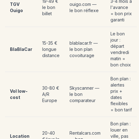
19-49 €
3-4 mois à
TGV
ouigo.com —
le bon
l'avance
Ouigo
le bon réflexe
billet
= bon prix
garanti
Le bon
jour :
15-35 €
blablacar.fr —
départ
BlaBlaCar
longue
le bon plan
vendredi
distance
covoiturage
matin =
bon choix
Bon plan :
alertes
30-80 €
Skyscanner —
Vol low-
prix +
A/R
le bon
cost
dates
Europe
comparateur
flexibles
= bon tarif
Bon plan :
louer en
20-40
Rentalcars.com
Location
ville, pas