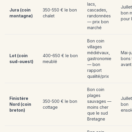
lacs,
Juille
Jura (coin
350-550 € le bon
cascades,
bon 
montagne)
chalet
randonnées
pour 
— prix bon
marché
Bon coin
villages
médiévaux,
Mai-j
Lot (coin
400-650 € le bon
gastronomie
bons t
sud-ouest)
meublé
— bon
avant
rapport
qualité/prix
Bon coin
plages
Finistère
Juill
350-500 € le bon
sauvages —
Nord (coin
bon
cottage
moins cher
breton)
ensol
que le sud
Bretagne