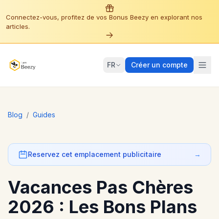
Connectez-vous, profitez de vos Bonus Beezy en explorant nos
articles.
FR
Créer un compte
Blog
/
Guides
Reservez cet emplacement publicitaire
→
Vacances Pas Chères
2026 : Les Bons Plans