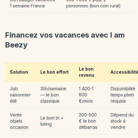
1 semaine France
personnes (bon coin rural)
Financez vos vacances avec I am
Beezy
Le bon
Solution
Le bon effort
Accessibilit
revenu
Job
35h/semaine
1 400-1
Disponibilité
saisonnier
— le bon
800
temps plein
été
classique
€/mois
requise
Vente
200-500
Dépend du
Le bon tri +
objets
€ le bon
stock à
listing
occasion
débarras
vendre