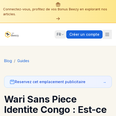
Connectez-vous, profitez de vos Bonus Beezy en explorant nos
articles.
FR
Créer un compte
Blog
/
Guides
Reservez cet emplacement publicitaire
→
Wari Sans Piece
Identite Congo : Est-ce