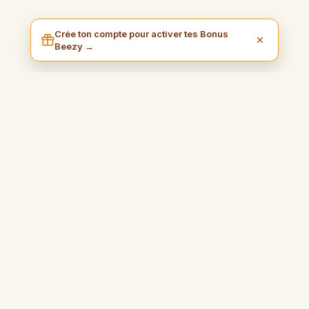
Crée ton compte pour activer tes Bonus
Beezy →
I am Beezy
Blog pratique et inspirant qui vous guidera pour gagner de