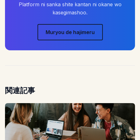
Platform ni sanka shite kantan ni okane wo
kasegimashoo.
Muryou de hajimeru
関連記事