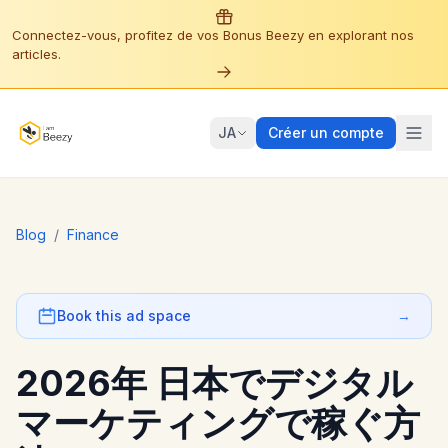
Connectez-vous, profitez de vos Bonus Beezy en explorant nos
articles.
JA
Créer un compte
Blog
/
Finance
Book this ad space
→
2026年 日本でデジタル
マーケティングで稼ぐ方