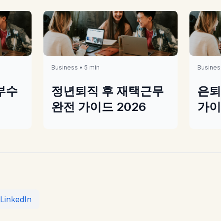
Business • 5 min
Busines
부수
정년퇴직 후 재택근무
은퇴
완전 가이드 2026
가이
LinkedIn