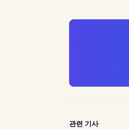
Advertiser: I am Beezy | A
관련 기사