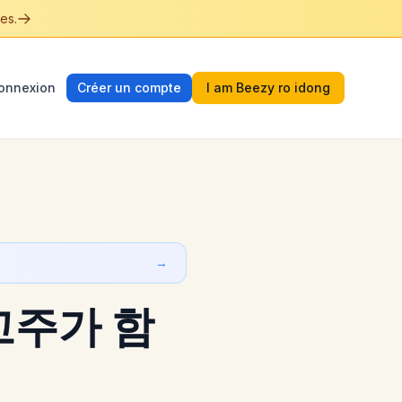
es.
onnexion
Créer un compte
I am Beezy ro idong
→
고주가 함