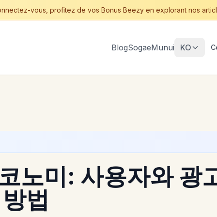
nnectez-vous, profitez de vos Bonus Beezy en explorant nos articl
Blog
Sogae
Munui
KO
C
코노미: 사용자와 광
 방법