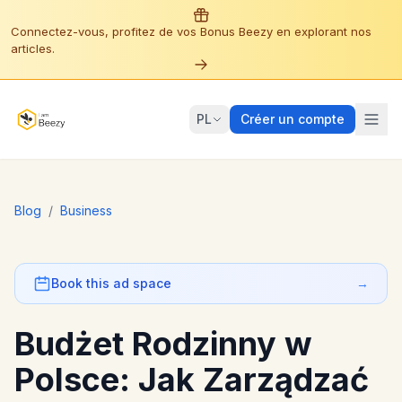
Connectez-vous, profitez de vos Bonus Beezy en explorant nos
articles.
PL
Créer un compte
Blog
/
Business
Book this ad space
→
Budżet Rodzinny w
Polsce: Jak Zarządzać