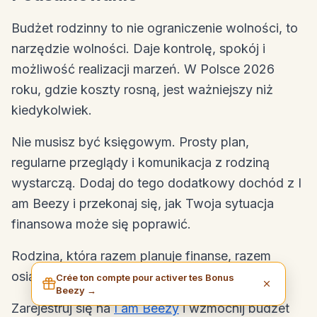
Budżet rodzinny to nie ograniczenie wolności, to
narzędzie wolności. Daje kontrolę, spokój i
możliwość realizacji marzeń. W Polsce 2026
roku, gdzie koszty rosną, jest ważniejszy niż
kiedykolwiek.
Nie musisz być księgowym. Prosty plan,
regularne przeglądy i komunikacja z rodziną
wystarczą. Dodaj do tego dodatkowy dochód z I
am Beezy i przekonaj się, jak Twoja sytuacja
finansowa może się poprawić.
Rodzina, która razem planuje finanse, razem
osiąga cele. Zacznijcie dziś.
Crée ton compte pour activer tes Bonus
Beezy →
Zarejestruj się na
I am Beezy
i wzmocnij budżet