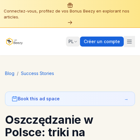
Connectez-vous, profitez de vos Bonus Beezy en explorant nos
articles.
PL
Créer un compte
Blog
/
Success Stories
Book this ad space
→
Oszczędzanie w
Polsce: triki na