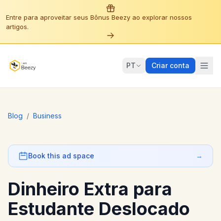
Entre para aproveitar seus Bônus Beezy ao explorar nossos
artigos.
PT
Criar conta
Blog
/
Business
Book this ad space
→
Dinheiro Extra para
Estudante Deslocado