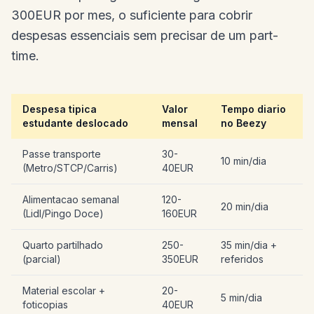
300EUR por mes, o suficiente para cobrir
despesas essenciais sem precisar de um part-
time.
Despesa tipica
Valor
Tempo diario
estudante deslocado
mensal
no Beezy
Passe transporte
30-
10 min/dia
(Metro/STCP/Carris)
40EUR
Alimentacao semanal
120-
20 min/dia
(Lidl/Pingo Doce)
160EUR
Quarto partilhado
250-
35 min/dia +
(parcial)
350EUR
referidos
Material escolar +
20-
5 min/dia
foticopias
40EUR