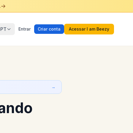
.
PT
Entrar
Criar conta
Acessar I am Beezy
→
dando