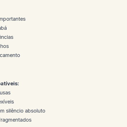
mportantes
abá
ências
lhos
ocamento
atíveis:
ausas
xíveis
m silêncio absoluto
 fragmentados