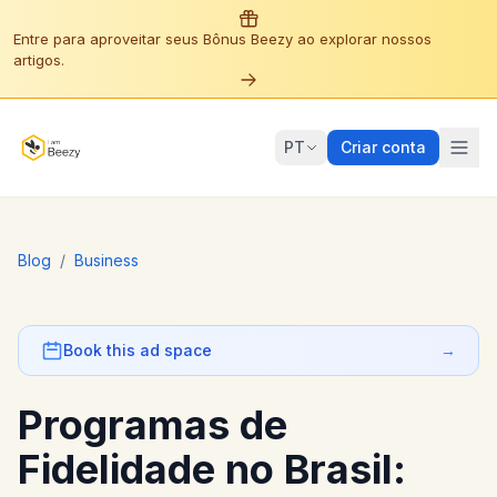
Entre para aproveitar seus Bônus Beezy ao explorar nossos
artigos.
PT
Criar conta
Blog
/
Business
Book this ad space
→
Programas de
Fidelidade no Brasil: