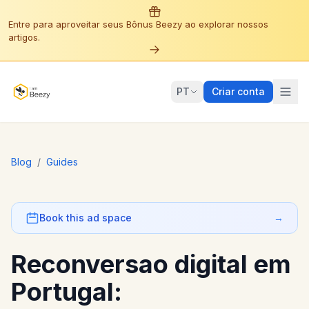
Entre para aproveitar seus Bônus Beezy ao explorar nossos
artigos.
PT
Criar conta
Blog
/
Guides
Book this ad space
→
Reconversao digital em
Portugal: