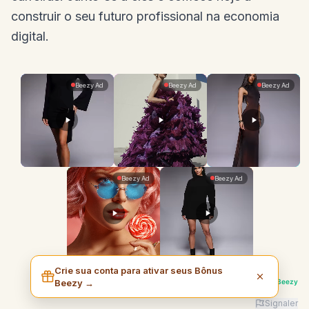
construir o seu futuro profissional na economia
digital.
Crie sua conta para ativar seus Bônus
Powered by
I am Beezy
Beezy →
Signaler
Advertiser: I am Beezy | Ad: Best Deals | CTA: Command