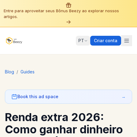
Entre para aproveitar seus Bônus Beezy ao explorar nossos
artigos.
PT
Criar conta
Blog
/
Guides
Book this ad space
→
Renda extra 2026:
Como ganhar dinheiro