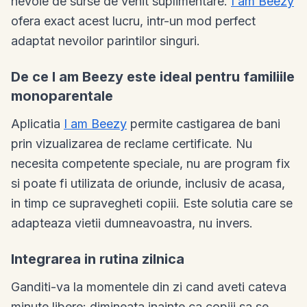
nevoie de surse de venit suplimentare.
I am Beezy
ofera exact acest lucru, intr-un mod perfect
adaptat nevoilor parintilor singuri.
De ce I am Beezy este ideal pentru familiile
monoparentale
Aplicatia
I am Beezy
permite castigarea de bani
prin vizualizarea de reclame certificate. Nu
necesita competente speciale, nu are program fix
si poate fi utilizata de oriunde, inclusiv de acasa,
in timp ce supravegheti copiii. Este solutia care se
adapteaza vietii dumneavoastra, nu invers.
Integrarea in rutina zilnica
Ganditi-va la momentele din zi cand aveti cateva
minute libere: dimineata inainte ca copiii sa se