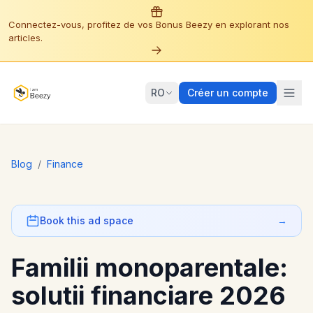
Connectez-vous, profitez de vos Bonus Beezy en explorant nos
articles.
RO
Créer un compte
Blog
/
Finance
Book this ad space
→
Familii monoparentale:
solutii financiare 2026