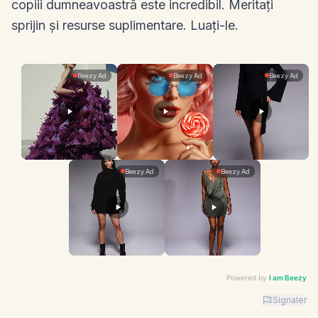
copiii dumneavoastră este incredibil. Meritați
sprijin și resurse suplimentare. Luați-le.
Powered by
I am Beezy
Signaler
Advertiser: I am Beezy | Ad: Fashion | CTA: En savoir 