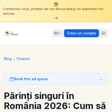
Connectez-vous, profitez de vos Bonus Beezy en explorant nos
articles.
RO
Créer un compte
Blog
/
Finance
Book this ad space
→
Părinți singuri în
România 2026: Cum să