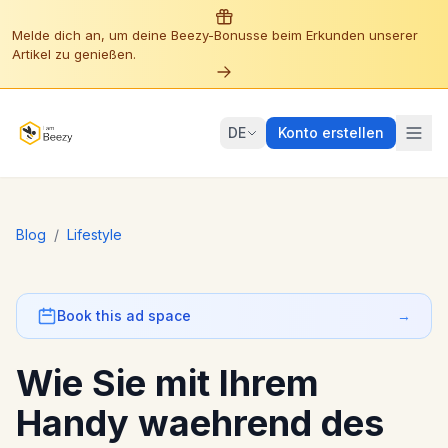
Melde dich an, um deine Beezy-Bonusse beim Erkunden unserer
Artikel zu genießen.
DE
Konto erstellen
Blog
/
Lifestyle
Book this ad space
→
Wie Sie mit Ihrem
Handy waehrend des