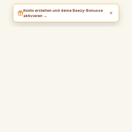
Konto erstellen und deine Beezy-Bonusse
aktivieren →
I am Beezy
Ein praktischer und inspirierender Blog, der Sie anleitet,
einfach Geld zu verdienen und Ihre Freiheit voll zu genießen.