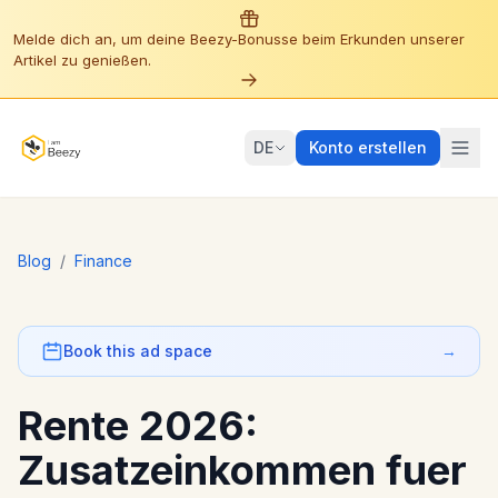
Melde dich an, um deine Beezy-Bonusse beim Erkunden unserer
Artikel zu genießen.
DE
Konto erstellen
Blog
/
Finance
Book this ad space
→
Rente 2026:
Zusatzeinkommen fuer