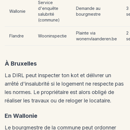
Service
d'enquête
Demande au
3
Wallonie
salubrité
bourgmestre
s
(commune)
Plainte via
2
Flandre
Wooninspectie
wonenvlaanderen.be
s
À Bruxelles
La DIRL peut inspecter ton kot et délivrer un
arrêté d'insalubrité si le logement ne respecte pas
les normes. Le propriétaire est alors obligé de
réaliser les travaux ou de reloger le locataire.
En Wallonie
Le bourgmestre de la commune peut ordonner