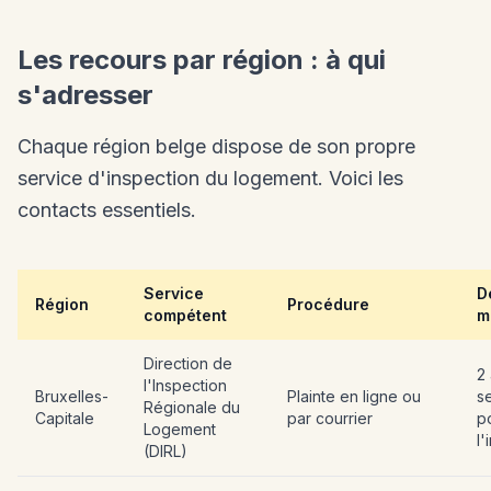
Les recours par région : à qui
s'adresser
Chaque région belge dispose de son propre
service d'inspection du logement. Voici les
contacts essentiels.
Service
D
Région
Procédure
compétent
m
Direction de
2
l'Inspection
Bruxelles-
Plainte en ligne ou
s
Régionale du
Capitale
par courrier
p
Logement
l'
(DIRL)