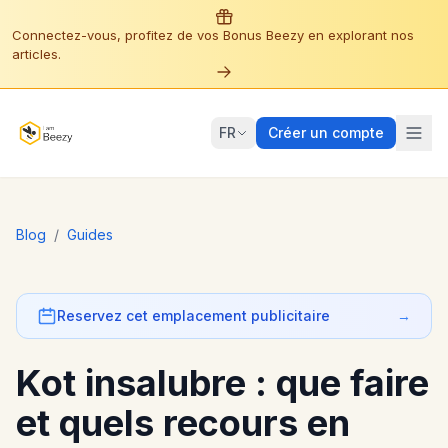
Connectez-vous, profitez de vos Bonus Beezy en explorant nos
articles.
FR
Créer un compte
Blog
/
Guides
Reservez cet emplacement publicitaire
→
Kot insalubre : que faire
et quels recours en