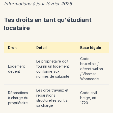
Informations à jour février 2026
Tes droits en tant qu'étudiant
locataire
Droit
Détail
Base légale
Code
Le propriétaire doit
bruxellois /
Logement
fournir un logement
décret wallon
décent
conforme aux
/ Vlaamse
normes de salubrité
Wooncode
Les gros travaux et
Réparations
Code civil
réparations
à charge du
belge, art.
structurelles sont à
propriétaire
1720
sa charge