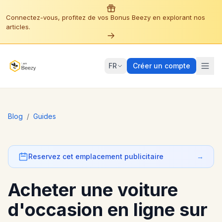
Connectez-vous, profitez de vos Bonus Beezy en explorant nos
articles.
FR
Créer un compte
Blog
/
Guides
Reservez cet emplacement publicitaire
→
Acheter une voiture
d'occasion en ligne sur