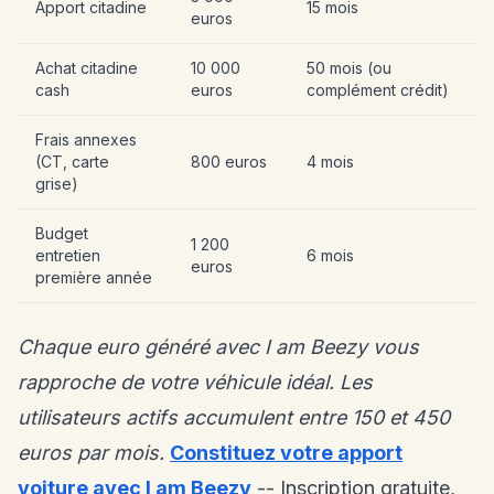
Apport citadine
15 mois
euros
Achat citadine
10 000
50 mois (ou
cash
euros
complément crédit)
Frais annexes
(CT, carte
800 euros
4 mois
grise)
Budget
1 200
entretien
6 mois
euros
première année
Chaque euro généré avec I am Beezy vous
rapproche de votre véhicule idéal. Les
utilisateurs actifs accumulent entre 150 et 450
euros par mois.
Constituez votre apport
voiture avec I am Beezy
-- Inscription gratuite,