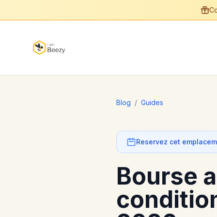
Co
Blog
/
Guides
Reservez cet emplaceme
Bourse a
conditio