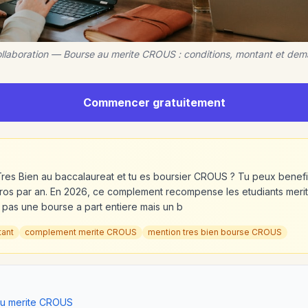
ollaboration — Bourse au merite CROUS : conditions, montant et de
Commencer gratuitement
Tres Bien au baccalaureat et tu es boursier CROUS ? Tu peux benef
os par an. En 2026, ce complement recompense les etudiants merita
pas une bourse a part entiere mais un b
tant
complement merite CROUS
mention tres bien bourse CROUS
au merite CROUS