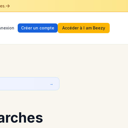
es.
nexion
Créer un compte
Accéder à I am Beezy
→
arches