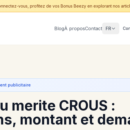
nnectez-vous, profitez de vos Bonus Beezy en explorant nos articl
Blog
À propos
Contact
FR
Con
nt publicitaire
u merite CROUS :
ns, montant et dem