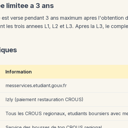
e limitee a 3 ans
est verse pendant 3 ans maximum apres l'obtention du
t les trois annees L1, L2 et L3. Apres la L3, le compl
iques
Information
messervices.etudiant.gouv.fr
Izly (paiement restauration CROUS)
Tous les CROUS regionaux, etudiants boursiers avec m
Service des bourses de ton CROUS regional