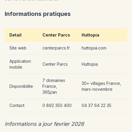
Informations pratiques
Detail
Center Parcs
Huttopia
Site web
centerparcs.fr
huttopia.com
Application
Center Parcs
Huttopia
mobile
7 domaines
30+ villages France,
Disponibilite
France,
mars-novembre
365j/an
Contact
0 892 350 400
04 37 64 22 35
Informations a jour fevrier 2026