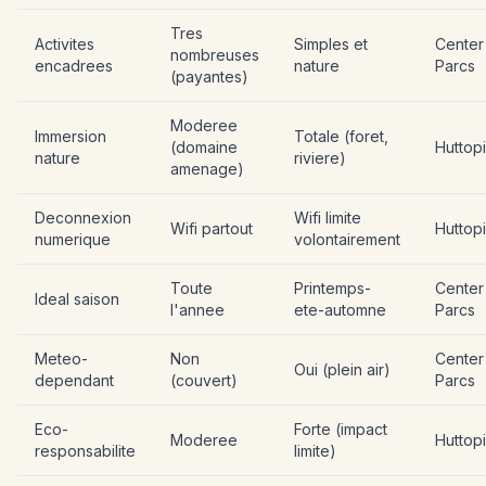
Tres
Activites
Simples et
Center
nombreuses
encadrees
nature
Parcs
(payantes)
Moderee
Immersion
Totale (foret,
(domaine
Huttop
nature
riviere)
amenage)
Deconnexion
Wifi limite
Wifi partout
Huttop
numerique
volontairement
Toute
Printemps-
Center
Ideal saison
l'annee
ete-automne
Parcs
Meteo-
Non
Center
Oui (plein air)
dependant
(couvert)
Parcs
Eco-
Forte (impact
Moderee
Huttop
responsabilite
limite)