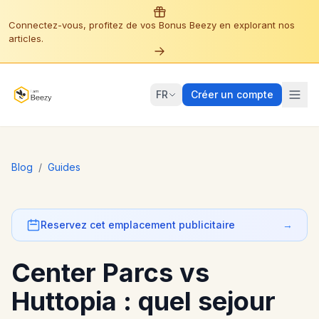
Connectez-vous, profitez de vos Bonus Beezy en explorant nos
articles.
FR
Créer un compte
Blog
/
Guides
Reservez cet emplacement publicitaire
→
Center Parcs vs
Huttopia : quel sejour