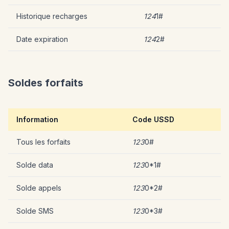
Historique recharges
124
1#
Date expiration
124
2#
Soldes forfaits
Information
Code USSD
Tous les forfaits
123
0#
Solde data
123
0*1#
Solde appels
123
0*2#
Solde SMS
123
0*3#