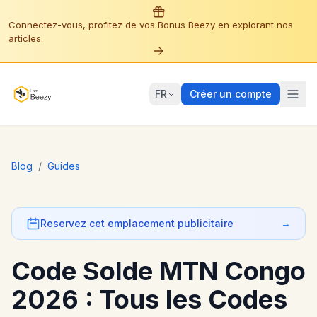
Connectez-vous, profitez de vos Bonus Beezy en explorant nos
articles.
FR
Créer un compte
Blog
/
Guides
Reservez cet emplacement publicitaire
→
Code Solde MTN Congo
2026 : Tous les Codes