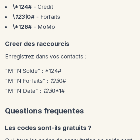
\*124#
- Credit
\
123\
0#
- Forfaits
\*126#
- MoMo
Creer des raccourcis
Enregistrez dans vos contacts :
"MTN Solde" : *124#
"MTN Forfaits" :
123
0#
"MTN Data" :
123
0*1#
Questions frequentes
Les codes sont-ils gratuits ?