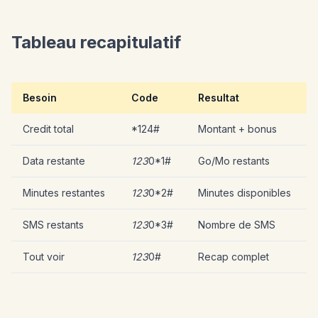
Tableau recapitulatif
Besoin
Code
Resultat
Credit total
*124#
Montant + bonus
Data restante
123
0*1#
Go/Mo restants
Minutes restantes
123
0*2#
Minutes disponibles
SMS restants
123
0*3#
Nombre de SMS
Tout voir
123
0#
Recap complet