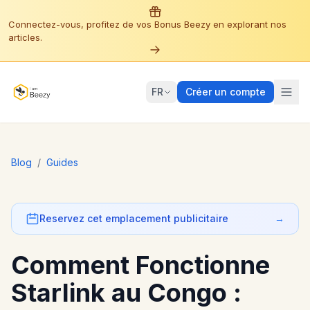
Connectez-vous, profitez de vos Bonus Beezy en explorant nos
articles.
FR
Créer un compte
Blog
/
Guides
Reservez cet emplacement publicitaire
→
Comment Fonctionne
Starlink au Congo :