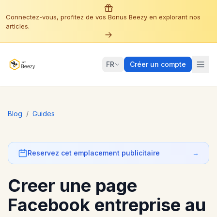
Connectez-vous, profitez de vos Bonus Beezy en explorant nos
articles.
FR
Créer un compte
Blog
/
Guides
Reservez cet emplacement publicitaire
→
Creer une page
Facebook entreprise au