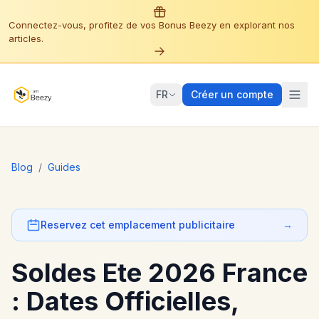
Connectez-vous, profitez de vos Bonus Beezy en explorant nos
articles.
FR
Créer un compte
Blog
/
Guides
Reservez cet emplacement publicitaire
→
Soldes Ete 2026 France
: Dates Officielles,