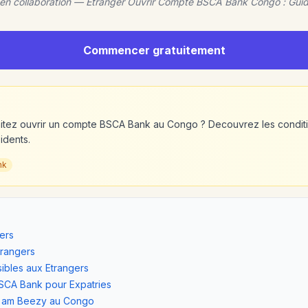
 en collaboration — Etranger Ouvrir Compte BSCA Bank Congo : Gui
Commencer gratuitement
aitez ouvrir un compte BSCA Bank au Congo ? Decouvrez les conditi
idents.
nk
ers
trangers
bles aux Etrangers
SCA Bank pour Expatries
I am Beezy au Congo