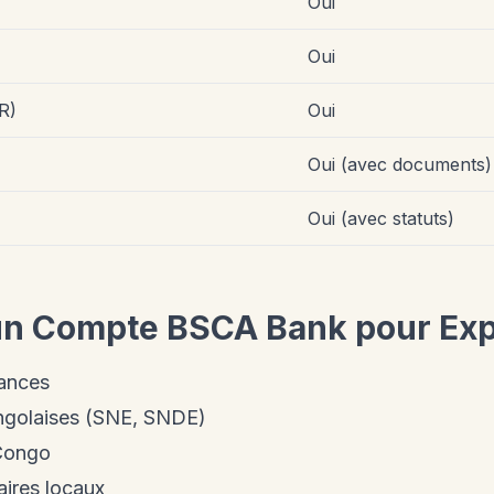
Oui
Oui
R)
Oui
Oui (avec documents)
Oui (avec statuts)
un Compte BSCA Bank pour Exp
nances
ngolaises (SNE, SNDE)
 Congo
ires locaux