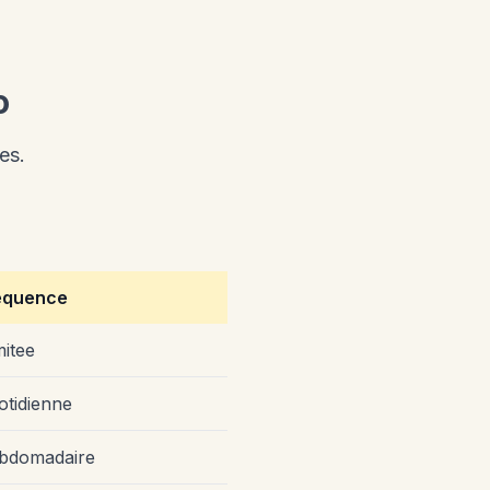
o
es.
equence
imitee
otidienne
bdomadaire