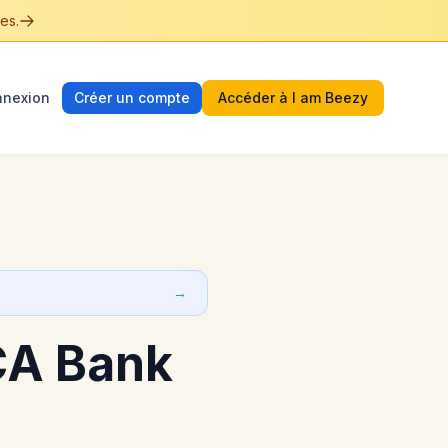
es.
nexion
Créer un compte
Accéder à I am Beezy
→
CA Bank