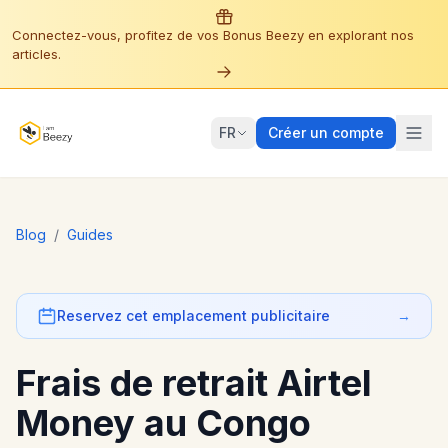
Connectez-vous, profitez de vos Bonus Beezy en explorant nos
articles.
FR
Créer un compte
Blog
/
Guides
Reservez cet emplacement publicitaire
→
Frais de retrait Airtel
Money au Congo