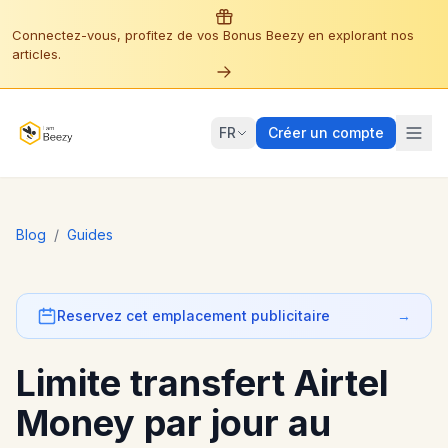
Connectez-vous, profitez de vos Bonus Beezy en explorant nos
articles.
FR
Créer un compte
Blog
/
Guides
Reservez cet emplacement publicitaire
→
Limite transfert Airtel
Money par jour au