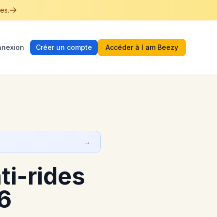
es.
nexion
Créer un compte
Accéder à I am Beezy
→
ti-rides
6