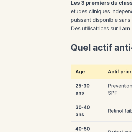
Les 3 premiers du cla
etudes cliniques independ
puissant disponible sans
Des utilisatrices sur
I am
Quel actif ant
Age
Actif prior
25-30
Prevention
ans
SPF
30-40
Retinol fai
ans
40-50