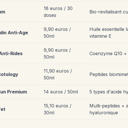
18 euros / 30
ium
Bio-revitalisant c
doses
9,90 euros /
Huile essentielle 
din Anti-Age
50ml
vitamine E
9,90 euros /
Anti-Rides
Coenzyme Q10 + 
50ml
11,90 euros /
Botology
Peptides biomime
50ml
yun Premium
14 euros / 50ml
5 types d'acide h
15,10 euros /
Multi-peptides + 
fet
30ml
hyaluronique