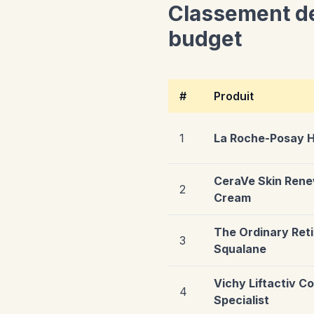
Classement des
budget
#
Produit
1
La Roche-Posay H
CeraVe Skin Rene
2
Cream
The Ordinary Reti
3
Squalane
Vichy Liftactiv C
4
Specialist