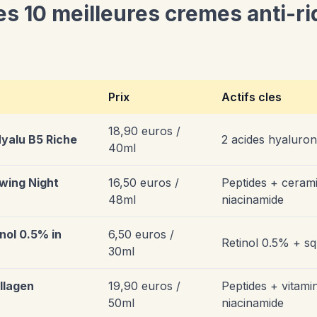
 10 meilleures cremes anti-rid
Prix
Actifs cles
18,90 euros /
yalu B5 Riche
2 acides hyaluro
40ml
wing Night
16,50 euros /
Peptides + ceram
48ml
niacinamide
nol 0.5% in
6,50 euros /
Retinol 0.5% + s
30ml
ollagen
19,90 euros /
Peptides + vitami
50ml
niacinamide