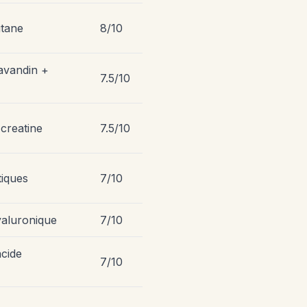
utane
8/10
lavandin +
7.5/10
creatine
7.5/10
tiques
7/10
yaluronique
7/10
acide
7/10