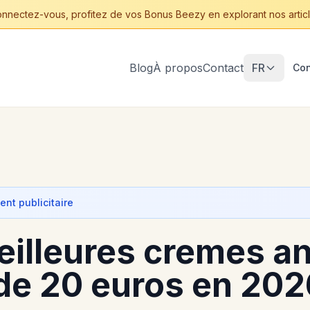
nnectez-vous, profitez de vos Bonus Beezy en explorant nos articl
Blog
À propos
Contact
FR
Con
nt publicitaire
eilleures cremes an
de 20 euros en 202