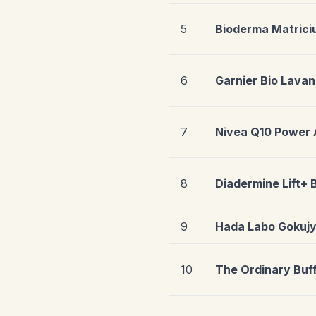
5
Bioderma Matric
6
Garnier Bio Lavan
7
Nivea Q10 Power 
8
Diadermine Lift+ 
9
Hada Labo Gokuj
10
The Ordinary Buf