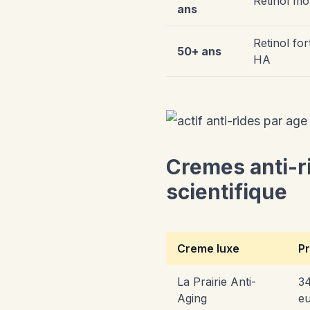
Retinol mo
ans
Retinol fo
50+ ans
HA
Cremes anti-ri
scientifique
Creme luxe
Pr
La Prairie Anti-
3
Aging
e