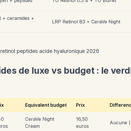
yen + peptides
TO Retinol 0.5% + TO Buffet
rt + ceramides +
LRP Retinol B3 + CeraVe Night
des de luxe vs budget : le verd
ix
Equivalent budget
Prix
Differenc
40
CeraVe Night
16,50
Aucune (
uros
Cream
euros