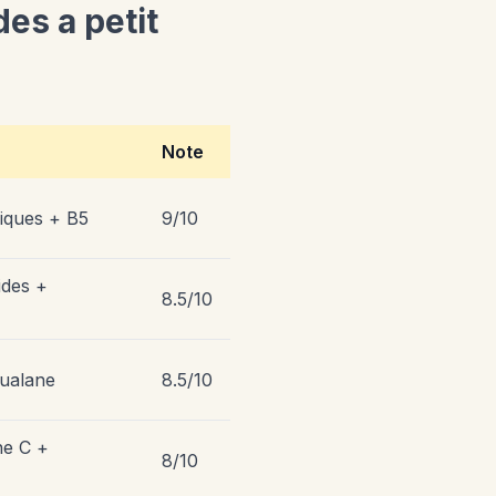
es a petit
Note
niques + B5
9/10
ides +
8.5/10
qualane
8.5/10
ne C +
8/10