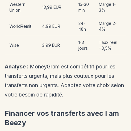
Western
15-30
Marge 1-
13,99 EUR
Union
min
3%
24-
Marge 2-
WorldRemit
4,99 EUR
48h
4%
1-3
Taux réel
Wise
3,99 EUR
jours
+0,5%
Analyse :
MoneyGram est compétitif pour les
transferts urgents, mais plus coûteux pour les
transferts non urgents. Adaptez votre choix selon
votre besoin de rapidité.
Financer vos transferts avec I am
Beezy