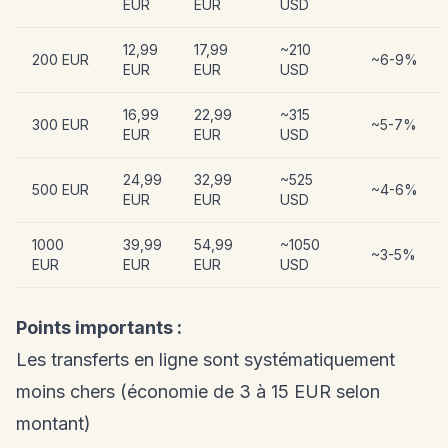
EUR
EUR
USD
12,99
17,99
~210
200 EUR
~6-9%
EUR
EUR
USD
16,99
22,99
~315
300 EUR
~5-7%
EUR
EUR
USD
24,99
32,99
~525
500 EUR
~4-6%
EUR
EUR
USD
1000
39,99
54,99
~1050
~3-5%
EUR
EUR
EUR
USD
Points importants :
Les transferts en ligne sont systématiquement
moins chers (économie de 3 à 15 EUR selon
montant)