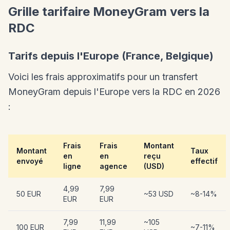
Grille tarifaire MoneyGram vers la
RDC
Tarifs depuis l'Europe (France, Belgique)
Voici les frais approximatifs pour un transfert
MoneyGram depuis l'Europe vers la RDC en 2026
:
Frais
Frais
Montant
Montant
Taux
en
en
reçu
envoyé
effectif
ligne
agence
(USD)
4,99
7,99
50 EUR
~53 USD
~8-14%
EUR
EUR
7,99
11,99
~105
100 EUR
~7-11%