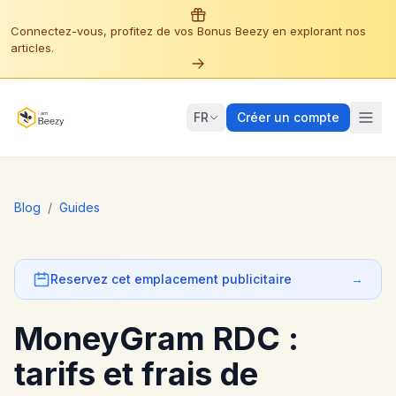
Connectez-vous, profitez de vos Bonus Beezy en explorant nos
articles.
FR
Créer un compte
Blog
/
Guides
Reservez cet emplacement publicitaire
→
MoneyGram RDC :
tarifs et frais de