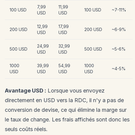
7,99
11,99
100 USD
100 USD
~7-11%
USD
USD
12,99
17,99
200 USD
200 USD
~6-9%
USD
USD
24,99
32,99
500 USD
500 USD
~5-6%
USD
USD
1000
39,99
54,99
1000
~4-5%
USD
USD
USD
USD
Avantage USD :
Lorsque vous envoyez
directement en USD vers la RDC, il n'y a pas de
conversion de devise, ce qui élimine la marge sur
le taux de change. Les frais affichés sont donc les
seuls coûts réels.