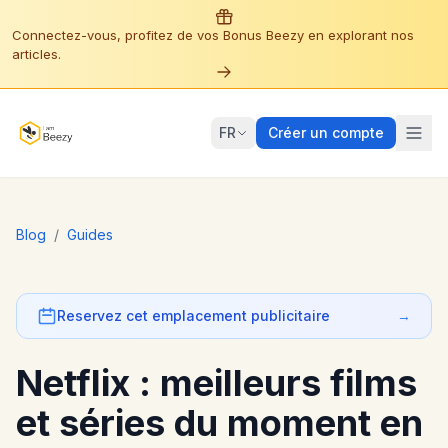
Connectez-vous, profitez de vos Bonus Beezy en explorant nos
articles.
FR
Créer un compte
Blog
/
Guides
Reservez cet emplacement publicitaire
→
Netflix : meilleurs films
et séries du moment en