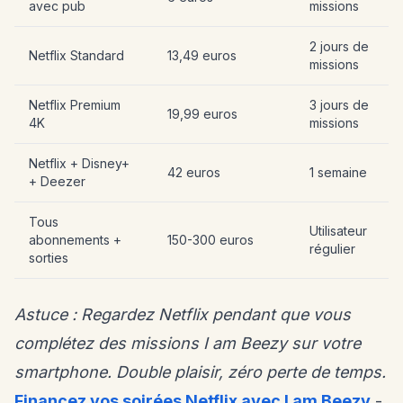
avec pub
missions
2 jours de
Netflix Standard
13,49 euros
missions
Netflix Premium
3 jours de
19,99 euros
4K
missions
Netflix + Disney+
42 euros
1 semaine
+ Deezer
Tous
Utilisateur
abonnements +
150-300 euros
régulier
sorties
Astuce : Regardez Netflix pendant que vous
complétez des missions I am Beezy sur votre
smartphone. Double plaisir, zéro perte de temps.
Financez vos soirées Netflix avec I am Beezy
-