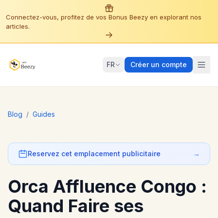
Connectez-vous, profitez de vos Bonus Beezy en explorant nos
articles.
FR
Créer un compte
Blog
/
Guides
Reservez cet emplacement publicitaire
→
Orca Affluence Congo :
Quand Faire ses