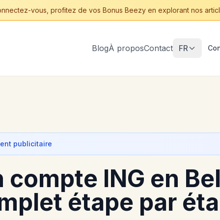
nnectez-vous, profitez de vos Bonus Beezy en explorant nos articl
Blog
À propos
Contact
FR
Con
nt publicitaire
n compte ING en Bel
mplet étape par ét