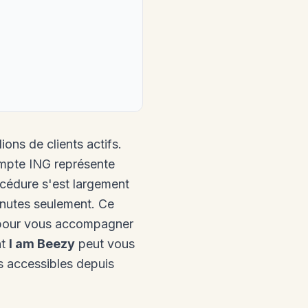
ons de clients actifs.
ompte ING représente
océdure s'est largement
inutes seulement. Ce
, pour vous accompagner
nt
I am Beezy
peut vous
s accessibles depuis