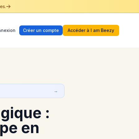
es.
nexion
Créer un compte
Accéder à I am Beezy
→
gique :
ape en