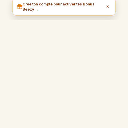
Crée ton compte pour activer tes Bonus
Beezy →
I am Beezy
Blog pratique et inspirant qui vous guidera pour gagner de
l'argent simplement et profiter pleinement de votre liberté.