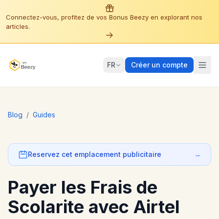
Connectez-vous, profitez de vos Bonus Beezy en explorant nos
articles.
FR
Créer un compte
Blog
/
Guides
Reservez cet emplacement publicitaire
→
Payer les Frais de
Scolarite avec Airtel