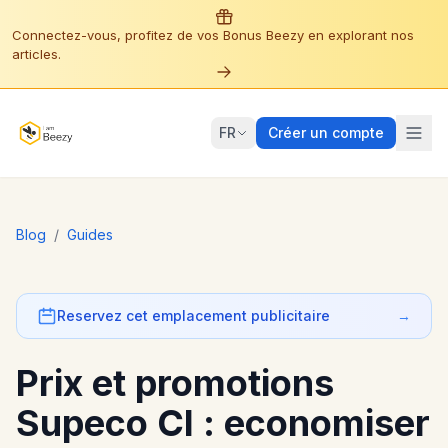
Connectez-vous, profitez de vos Bonus Beezy en explorant nos
articles.
FR
Créer un compte
Blog
/
Guides
Reservez cet emplacement publicitaire
→
Prix et promotions
Supeco CI : economiser