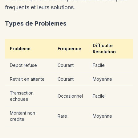
frequents et leurs solutions.
Types de Problemes
Difficulte
Probleme
Frequence
Resolution
Depot refuse
Courant
Facile
Retrait en attente
Courant
Moyenne
Transaction
Occasionnel
Facile
echouee
Montant non
Rare
Moyenne
credite