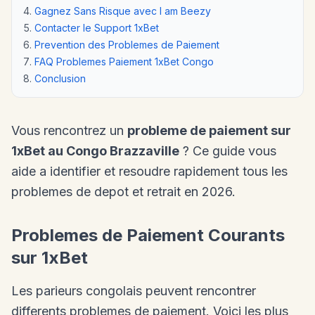
Gagnez Sans Risque avec I am Beezy
Contacter le Support 1xBet
Prevention des Problemes de Paiement
FAQ Problemes Paiement 1xBet Congo
Conclusion
Vous rencontrez un
probleme de paiement sur
1xBet au Congo Brazzaville
? Ce guide vous
aide a identifier et resoudre rapidement tous les
problemes de depot et retrait en 2026.
Problemes de Paiement Courants
sur 1xBet
Les parieurs congolais peuvent rencontrer
differents problemes de paiement. Voici les plus