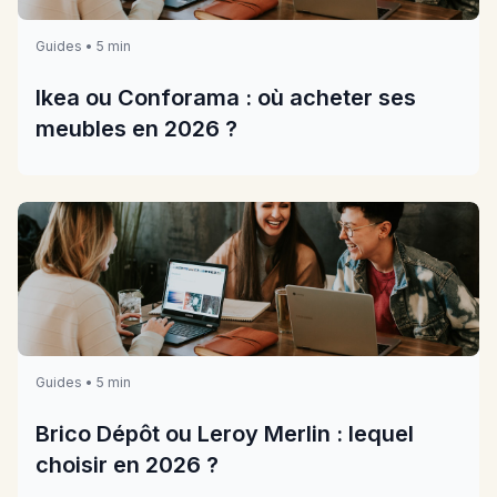
Guides • 5 min
Ikea ou Conforama : où acheter ses
meubles en 2026 ?
Guides • 5 min
Brico Dépôt ou Leroy Merlin : lequel
choisir en 2026 ?