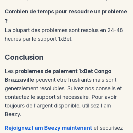
Combien de temps pour resoudre un probleme
?
La plupart des problemes sont resolus en 24-48
heures par le support 1xBet.
Conclusion
Les
problemes de paiement 1xBet Congo
Brazzaville
peuvent etre frustrants mais sont
generalement resolubles. Suivez nos conseils et
contactez le support si necessaire. Pour avoir
toujours de l'argent disponible, utilisez I am
Beezy.
Rejoignez I am Beezy maintenant
et securisez