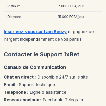
Platinum
7 000 FCFA/jour
Diamond
15 000 FCFA/jour
Inscrivez-vous sur I am Beezy
et gagnez de
l'argent independamment de vos paris !
Contacter le Support 1xBet
Canaux de Communication
Chat en direct
: Disponible 24/7 sur le site
Email
: Support technique
Telephone
: Ligne d'assistance
Reseaux sociaux
: Facebook, Telegram