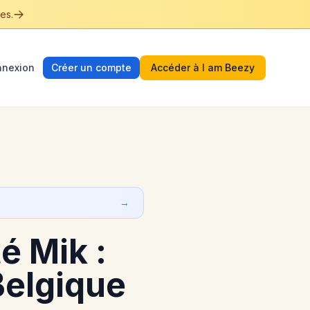
es.
nexion
Créer un compte
Accéder à I am Beezy
→
é Mik :
Belgique