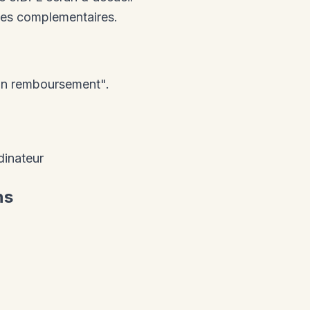
ges complementaires.
un remboursement".
dinateur
ns