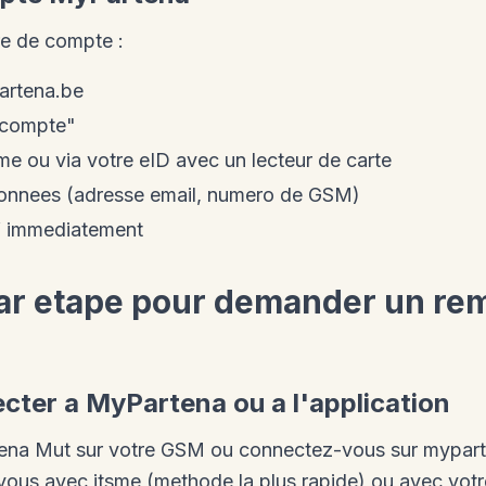
re de compte :
artena.be
n compte"
sme ou via votre eID avec un lecteur de carte
onnees (adresse email, numero de GSM)
if immediatement
par etape pour demander un r
ecter a MyPartena ou a l'application
rtena Mut sur votre GSM ou connectez-vous sur mypart
vous avec itsme (methode la plus rapide) ou avec votr