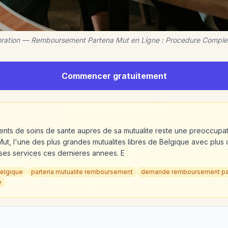
boration — Remboursement Partena Mut en Ligne : Procedure Comple
Commencer gratuitement
ts de soins de sante aupres de sa mutualite reste une preoccupa
Mut, l'une des plus grandes mutualites libres de Belgique avec plus 
 ses services ces dernieres annees. E
elgique
partena mutualite remboursement
demande remboursement pa
e