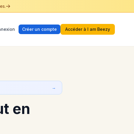
es.
nexion
Créer un compte
Accéder à I am Beezy
→
t en