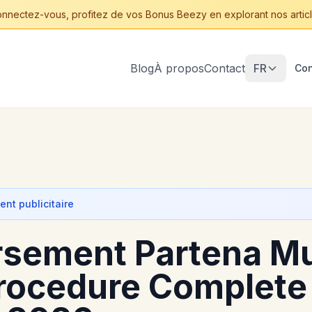
nnectez-vous, profitez de vos Bonus Beezy en explorant nos articl
Blog
À propos
Contact
FR
Con
nt publicitaire
sement Partena Mu
Procedure Complete