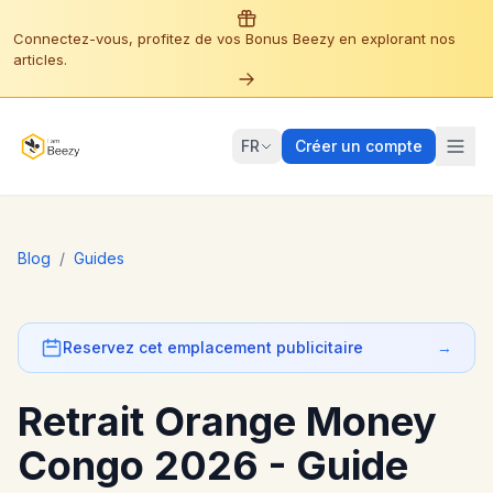
Connectez-vous, profitez de vos Bonus Beezy en explorant nos
articles.
FR
Créer un compte
Blog
/
Guides
Reservez cet emplacement publicitaire
→
Retrait Orange Money
Congo 2026 - Guide