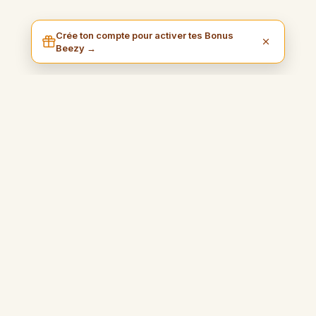
Crée ton compte pour activer tes Bonus
Beezy →
I am Beezy
Blog pratique et inspirant qui vous guidera pour gagner de