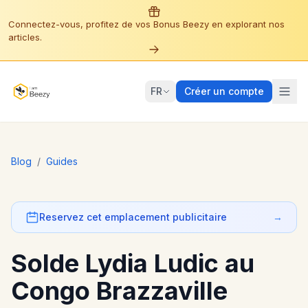
Connectez-vous, profitez de vos Bonus Beezy en explorant nos
articles.
FR
Créer un compte
Blog
/
Guides
Reservez cet emplacement publicitaire
→
Solde Lydia Ludic au
Congo Brazzaville