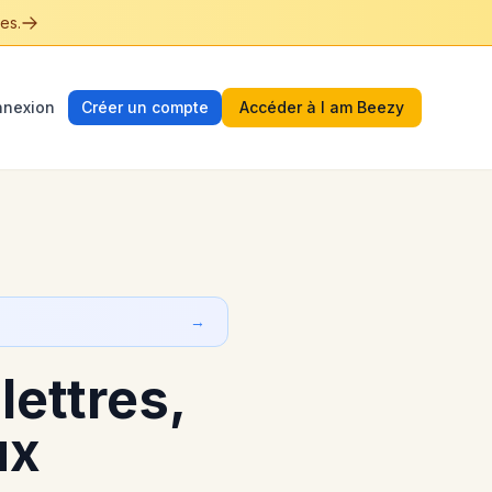
es.
nexion
Créer un compte
Accéder à I am Beezy
→
lettres,
ux