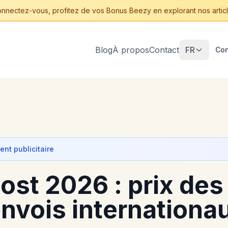
nnectez-vous, profitez de vos Bonus Beezy en explorant nos articl
Blog
À propos
Contact
FR
Con
nt publicitaire
ost 2026 : prix des 
envois internationa