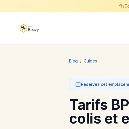
Co
Blog
/
Guides
Reservez cet emplaceme
Tarifs BP
colis et 