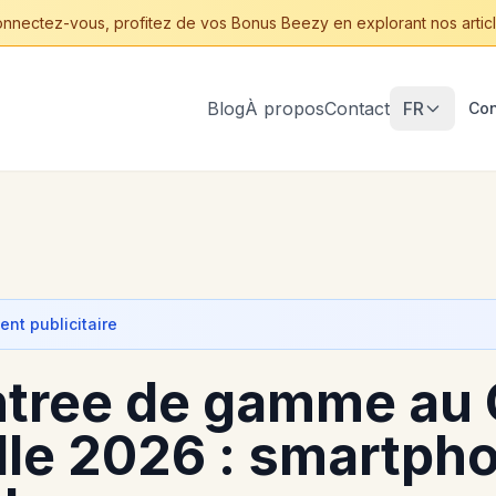
nnectez-vous, profitez de vos Bonus Beezy en explorant nos articl
Blog
À propos
Contact
FR
Con
nt publicitaire
ntree de gamme au
lle 2026 : smartph