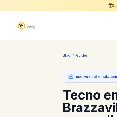
Co
Blog
/
Guides
Reservez cet emplaceme
Tecno e
Brazzavi