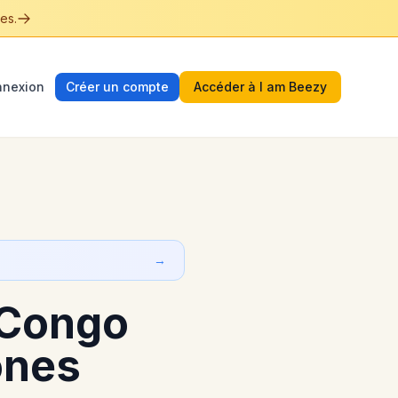
es.
nexion
Créer un compte
Accéder à I am Beezy
→
 Congo
ones