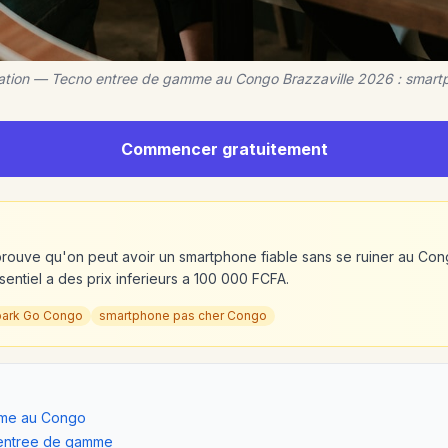
ration — Tecno entree de gamme au Congo Brazzaville 2026 : smart
Commencer gratuitement
ouve qu'on peut avoir un smartphone fiable sans se ruiner au Con
sentiel a des prix inferieurs a 100 000 FCFA.
park Go Congo
smartphone pas cher Congo
mme au Congo
r entree de gamme