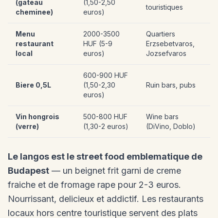
(gateau
(1,50-2,50
touristiques
cheminee)
euros)
Menu
2000-3500
Quartiers
restaurant
HUF (5-9
Erzsebetvaros,
local
euros)
Jozsefvaros
600-900 HUF
Biere 0,5L
(1,50-2,30
Ruin bars, pubs
euros)
Vin hongrois
500-800 HUF
Wine bars
(verre)
(1,30-2 euros)
(DiVino, Doblo)
Le langos est le street food emblematique de
Budapest
— un beignet frit garni de creme
fraiche et de fromage rape pour 2-3 euros.
Nourrissant, delicieux et addictif. Les restaurants
locaux hors centre touristique servent des plats