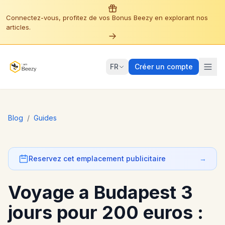
Connectez-vous, profitez de vos Bonus Beezy en explorant nos
articles.
FR
Créer un compte
Blog
/
Guides
Reservez cet emplacement publicitaire
→
Voyage a Budapest 3
jours pour 200 euros :